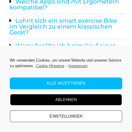
Welche Apps sind mit Ergometern
kompatibel?
Lohnt sich ein smart exercise Bike
im Vergleich zu einem klassischen
Gerät?
Worauf sollte ich beim Kauf eines
Bluetooth Ergometer achten?
Wir verwenden Cookies, um unsere Website und unseren Service
Welche Trainingsziele lassen sich
zu optimieren.
Cookie Hinweise
-
Impressum
besonders gut mit einem
intelligenten Heimtrainer erreichen?
ALLE AKZEPTIEREN
ABLEHNEN
Mit
*
markierte Links sind Affiliate-Links. Wenn
Sie über einen dieser Links etwas kaufen,
erhalten wir eine Provision. Für Sie bleibt der
EINSTELLUNGEN
Preis unverändert – es entstehen keine
zusätzlichen Kosten.