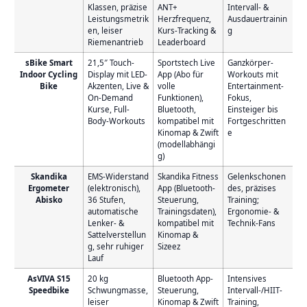
Klassen, präzise
ANT+
Intervall- &
Leistungsmetrik
Herzfrequenz,
Ausdauertrainin
en, leiser
Kurs-Tracking &
g
Riemenantrieb
Leaderboard
sBike Smart
21,5″ Touch-
Sportstech Live
Ganzkörper-
Indoor Cycling
Display mit LED-
App (Abo für
Workouts mit
Bike
Akzenten, Live &
volle
Entertainment-
On-Demand
Funktionen),
Fokus,
Kurse, Full-
Bluetooth,
Einsteiger bis
Body-Workouts
kompatibel mit
Fortgeschritten
Kinomap & Zwift
e
(modellabhängi
g)
Skandika
EMS-Widerstand
Skandika Fitness
Gelenkschonen
Ergometer
(elektronisch),
App (Bluetooth-
des, präzises
Abisko
36 Stufen,
Steuerung,
Training;
automatische
Trainingsdaten),
Ergonomie- &
Lenker- &
kompatibel mit
Technik-Fans
Sattelverstellun
Kinomap &
g, sehr ruhiger
Sizeez
Lauf
AsVIVA S15
20 kg
Bluetooth App-
Intensives
Speedbike
Schwungmasse,
Steuerung,
Intervall-/HIIT-
leiser
Kinomap & Zwift
Training,