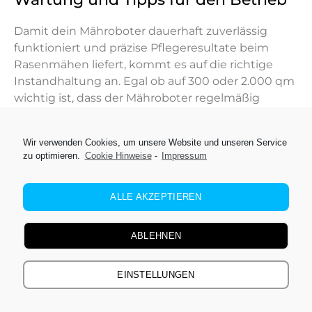
Damit dein Mähroboter dauerhaft zuverlässig
funktioniert und präzise Pflegeresultate beim
Rasenmähen liefert, kommt es auf die richtige
Instandhaltung an. Egal ob auf 300 oder 2.000 qm
wichtig ist, dass der Mähroboter regelmäßig
gereinigt, gut gelagert und korrekt eingestellt ist.
Hier findest du einfache Tipps, mit denen du
Wir verwenden Cookies, um unsere Website und unseren Service
zu optimieren.
Cookie Hinweise
-
Impressum
Laufzeit, Steuerung und Schnittergebnis
dauerhaft optimierst.
ALLE AKZEPTIEREN
Thema
Beschreibung
ABLEHNEN
Regelmäßige
Entferne den Schmutz und
EINSTELLUNGEN
Pflege
überprüfe die
Schneidmesser.